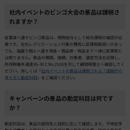
社内イベントのビンゴ大会の景品は課税さ
れますか？
従業員へ渡すビンゴ景品は、現物給与として給与課税の確認が必
要です。社内レクリエーション行事の費用に非課税取扱いがあっ
ても、抽選で個人へ渡す現金・商品券・物品まで一律に非課税と
は限りません。景品の種類、価額、対象者、選定方法を記録し、
所得税基本通達36-30とNo.2508を示して顧問税理士へ確認してく
ださい。詳しくは「
社内イベントの景品は課税される？国税庁の
考え方と勘定科目
」をご確認ください。
キャンペーンの景品の勘定科目は何です
か？
勘定科目は、景品の提供先と目的に応じて確認します。不特定多