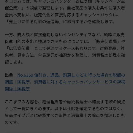
本コラムでは、キャッシュバックを「支払う側（キャンペーン主
催企業）」の視点で整理します。自社商品の購入を条件に購入者
全員へ支払い、販売代金と直接対応するキャッシュバックは、
「売上げに係る対価の返還等」に該当するかを確認します。
一方、購入額と直接連動しないインセンティブなど、純粋に販売
促進目的の支出と整理できるものについては、「販売促進費」や
「広告宣伝費」として処理するケースもあります。対象商品、対
象者、算定方法、全員還元か抽選かを整理し、消費税の処理を確
認します。
出典：
No.6359 値引き、返品、割戻しなどを行った場合の税額の
調整｜国税庁
、
消費者に対するキャッシュバックサービスの課税
関係｜国税庁
ここまでの内容を、経理担当者や顧問税理士へ確認する際の観点
として一覧にまとめます。以下は仕訳を確定するものではなく、
景品タイプごとに確認すべき条件と消費税上の論点を整理したも
のです。