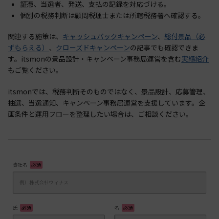
証憑、当選者、発送、支払の記録を対応づける。
個別の税務判断は顧問税理士または所轄税務署へ確認する。
関連する施策は、
キャッシュバックキャンペーン
、
総付景品（必
ずもらえる）
、
クローズドキャンペーン
の記事でも確認できま
す。itsmonの景品設計・キャンペーン事務局運営を含む
実績紹介
もご覧ください。
itsmonでは、税務判断そのものではなく、景品設計、応募管理、
抽選、当選通知、キャンペーン事務局運営を支援しています。企
画条件と運用フローを整理したい場合は、ご相談ください。
貴社名
必須
氏
必須
名
必須