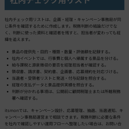
社内チェック用リストは、企画・経理・キャンペーン事務局が同
じ条件を確認するために作成します。税務判断の結論だけでな
く、判断に使った資料と確認者を残すと、担当者が変わっても経
緯を追えます。
景品の提供先・目的・種類・数量・評価額を記録する。
社内イベントでは、行事費と個人へ帰属する景品を分ける。
給与課税と源泉徴収の要否を経理担当者が確認する。
領収書、請求書、契約書、企画書、応募規約を対応づける。
当選者・受領者リストと発送・付与記録を照合する。
経理の支払データと景品提供実績を照合する。
判断が分かれる事項は、公開前に顧問税理士または所轄税務
署へ確認する。
itsmonでは、キャンペーン設計、応募管理、抽選、当選通知、キ
ャンペーン事務局運営まで相談できます。税務判断に必要な条件
を社内で確認しやすい運用フローへ整理したい場合は、お問い合