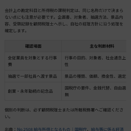
会計上の勘定科目と所得税の課税判定は、同じ名称だけで決まら
ない点にも注意が必要です。企画書、対象者、抽選方法、景品内
容、受領記録を顧問税理士へ示し、自社の経理方針に沿う処理を
確定します。
確認場面
主な判断材料
全従業員を対象とする行事
行事の目的、対象者、社会通念上の
費
性
抽選で一部社員へ渡す景品
景品の種類、価額、換金性、選定方
国税庁の要件、金銭代替、自由選択
創業・永年勤続の記念品
無
個別の判断は、必ず顧問税理士または所轄税務署へご確認くださ
い。
出典：
No.2508 給与所得となるもの｜国税庁
、
給与等に係る経済