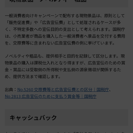
一般消費者向けキャンペーンで配布する現物景品は、原則として
「販売促進費」や「広告宣伝費」として処理されるケースが多
く、不特定多数への宣伝目的の支出として考えられます。国税庁
は、小売業者が商品を購入した一般消費者へ景品を交付する費用
を、交際費等に含まれない広告宣伝費の例に挙げています。
ノベルティや粗品も、提供相手と目的を記録して区分します。現
物景品の購入は課税仕入れとなり得ますが、広告宣伝のための賞
金・賞品には受取側の所得税や支払側の源泉徴収が関係するた
め、提供方法まで確認します。
出典：
No.5260 交際費等と広告宣伝費との区分｜国税庁
、
No.2813 広告宣伝のために支払う賞金等｜国税庁
キャッシュバック