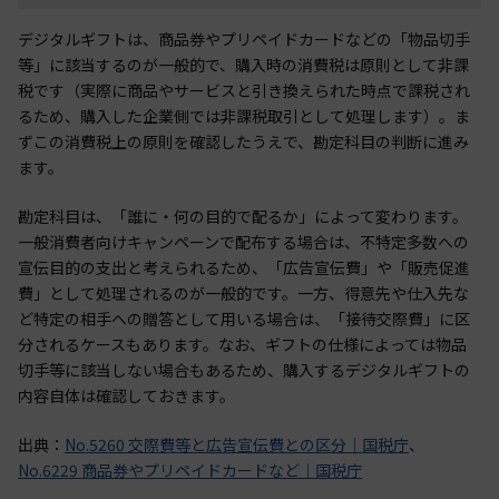
デジタルギフトは、商品券やプリペイドカードなどの「物品切手
等」に該当するのが一般的で、購入時の消費税は原則として非課
税です（実際に商品やサービスと引き換えられた時点で課税され
るため、購入した企業側では非課税取引として処理します）。ま
ずこの消費税上の原則を確認したうえで、勘定科目の判断に進み
ます。
勘定科目は、「誰に・何の目的で配るか」によって変わります。
一般消費者向けキャンペーンで配布する場合は、不特定多数への
宣伝目的の支出と考えられるため、「広告宣伝費」や「販売促進
費」として処理されるのが一般的です。一方、得意先や仕入先な
ど特定の相手への贈答として用いる場合は、「接待交際費」に区
分されるケースもあります。なお、ギフトの仕様によっては物品
切手等に該当しない場合もあるため、購入するデジタルギフトの
内容自体は確認しておきます。
出典：
No.5260 交際費等と広告宣伝費との区分｜国税庁
、
No.6229 商品券やプリペイドカードなど｜国税庁