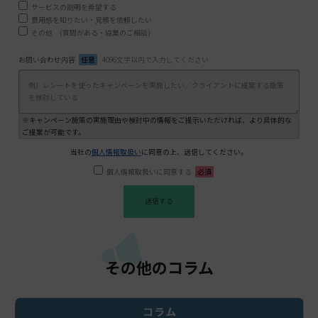
サービスの説明を希望する
費用感を知りたい・見積を依頼したい
その他 (質問がある・協業のご相談)
お問い合わせ内容
任意
4096文字以内で入力してください
※キャンペーン施策の実施理由や検討中の情報をご提示いただければ、より具体的な
ご提案が可能です。
当社の
個人情報取扱い
に同意の上、送信してください。
個人情報取扱いに同意する
必須
その他のコラム