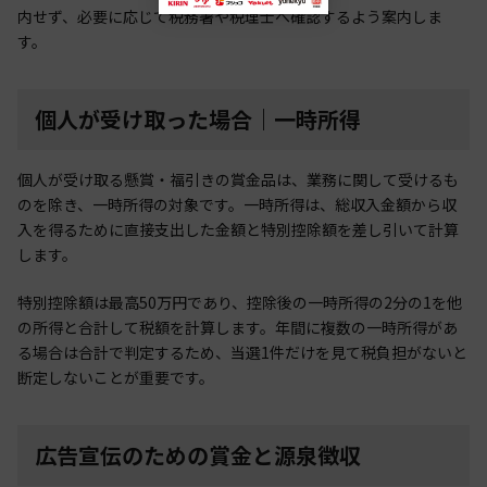
内せず、必要に応じて税務署や税理士へ確認するよう案内しま
す。
個人が受け取った場合｜一時所得
個人が受け取る懸賞・福引きの賞金品は、業務に関して受けるも
のを除き、一時所得の対象です。一時所得は、総収入金額から収
入を得るために直接支出した金額と特別控除額を差し引いて計算
します。
特別控除額は最高50万円であり、控除後の一時所得の2分の1を他
の所得と合計して税額を計算します。年間に複数の一時所得があ
る場合は合計で判定するため、当選1件だけを見て税負担がないと
断定しないことが重要です。
広告宣伝のための賞金と源泉徴収