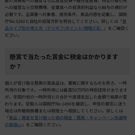
数の消費者への販促なら広告宣伝費や販売促進費、特定の取引先
への贈答なら交際費等、従業員への経済的利益なら給与の検討が
必要です。企画書へ対象者、提供条件、景品内容を記載し、国税
庁No.5260と自社の経理方針を照合してください。詳しくは「
景
品タイプ別の考え方（デジギフ/ポイント/現物/CB）
」をご確認く
ださい。
懸賞で当たった賞金に税金はかかります
か？
個人が受け取る懸賞の賞金品は、業務に関するものを除き、一時
所得の対象です。一時所得には最高50万円の特別控除があります
が、年間の他の一時所得との合計や直接支出した金額で結果が変
わります。受取人は国税庁No.1490を確認し、申告の要否に迷う
場合は所轄税務署または税理士へ相談してください。詳しくは
「
景品・賞金を受け取った側の税金｜懸賞・キャンペーン当選時
の取扱い
」をご確認ください。