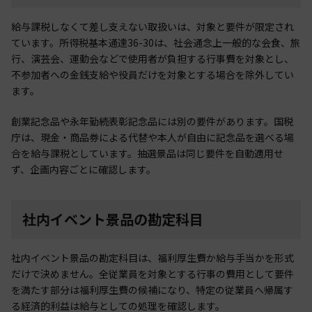
給与課税しなくて差し支えない取扱いは、対象と要件が限定され
ています。所得税基本通達36-30は、社会通念上一般的な会食、旅
行、演芸会、運動会などで使用者が負担する行事費を対象とし、
不参加者への金銭支給や役員だけを対象とする場合を除外してい
ます。
創業記念品や永年勤続表彰記念品には別の要件があります。国税
庁は、現金・商品券による代替や本人が自由に記念品を選べる場
合を給与課税としています。抽選景品は同じ要件を自動適用せ
ず、企画内容ごとに確認します。
社内イベント景品の勘定科目
社内イベント景品の勘定科目は、福利厚生費か給与手当かを形式
だけで決めません。全従業員を対象とする行事の費用として要件
を満たす部分は福利厚生費の候補になり、特定の従業員へ帰属す
る経済的利益は給与としての処理を確認します。