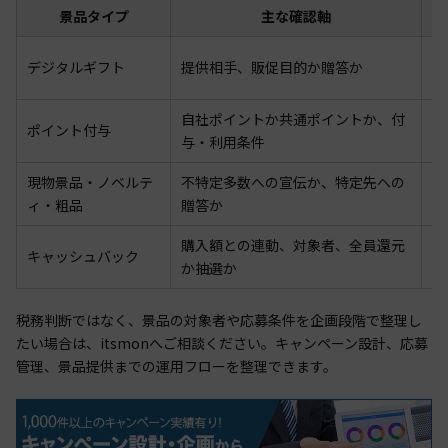
景品タイプ
主な確認軸
物
デジタルギフト
提供相手、販促目的か贈答か
用
自社ポイントか共通ポイントか、付
ポイント付与
値
与・利用条件
現物景品・ノベルテ
不特定多数への宣伝か、特定先への
現
ィ・粗品
贈答か
購入額との連動、対象者、全員還元
キャッシュバック
売
か抽選か
税務判断ではなく、景品の対象者や応募条件を企画段階で整理し
たい場合は、itsmonへご相談ください。キャンペーン設計、応募
管理、景品提供までの運用フローを整理できます。