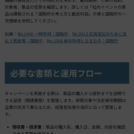
抽選の偶発性だけで所得区分を決めず、雇用関係、行事の目的、
対象者、景品の性質を確認します。詳しくは「社内イベントの景
品は課税される？国税庁の考え方と勘定科目」の章と国税庁の一
次情報を参照してください。
出典：
No.1490 一時所得｜国税庁
、
No.2813 広告宣伝のために支
払う賞金等｜国税庁
、
No.2508 給与所得となるもの｜国税庁
必要な書類と運用フロー
キャンペーンを実施する際は、景品の購入から提供までを説明で
きる証憑（関連書類）を整理します。保管対象や法定保存期間は
企業の状況で異なるため、経理担当者の指示に沿って管理しま
す。
領収書・請求書
：景品の購入先、購入日、金額、内容を確認
できる書類を保存する。