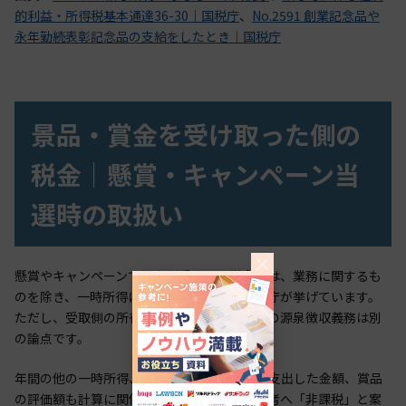
的利益・所得税基本通達36-30｜国税庁
、
No.2591 創業記念品や
永年勤続表彰記念品の支給をしたとき｜国税庁
景品・賞金を受け取った側の
税金｜懸賞・キャンペーン当
選時の取扱い
懸賞やキャンペーンで個人が受け取る賞金品は、業務に関するも
のを除き、一時所得に該当する例として国税庁が挙げています。
ただし、受取側の所得区分と、支払う企業側の源泉徴収義務は別
の論点です。
年間の他の一時所得、賞金を得るために直接支出した金額、賞品
の評価額も計算に関係します。企業側は当選者へ「非課税」と案