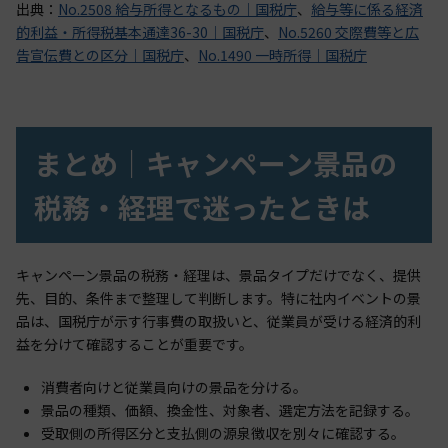
出典：
No.2508 給与所得となるもの｜国税庁
、
給与等に係る経済
的利益・所得税基本通達36-30｜国税庁
、
No.5260 交際費等と広
告宣伝費との区分｜国税庁
、
No.1490 一時所得｜国税庁
まとめ｜キャンペーン景品の
税務・経理で迷ったときは
キャンペーン景品の税務・経理は、景品タイプだけでなく、提供
先、目的、条件まで整理して判断します。特に社内イベントの景
品は、国税庁が示す行事費の取扱いと、従業員が受ける経済的利
益を分けて確認することが重要です。
消費者向けと従業員向けの景品を分ける。
景品の種類、価額、換金性、対象者、選定方法を記録する。
受取側の所得区分と支払側の源泉徴収を別々に確認する。