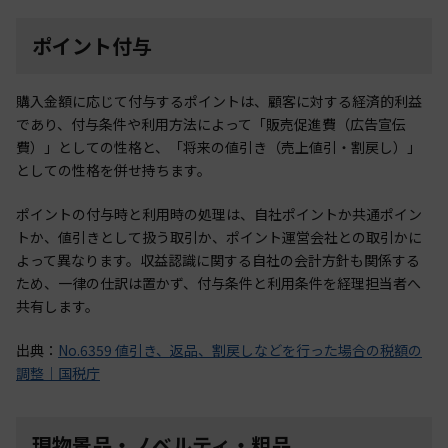
ポイント付与
購入金額に応じて付与するポイントは、顧客に対する経済的利益
であり、付与条件や利用方法によって「販売促進費（広告宣伝
費）」としての性格と、「将来の値引き（売上値引・割戻し）」
としての性格を併せ持ちます。
ポイントの付与時と利用時の処理は、自社ポイントか共通ポイン
トか、値引きとして扱う取引か、ポイント運営会社との取引かに
よって異なります。収益認識に関する自社の会計方針も関係する
ため、一律の仕訳は置かず、付与条件と利用条件を経理担当者へ
共有します。
出典：
No.6359 値引き、返品、割戻しなどを行った場合の税額の
調整｜国税庁
現物景品・ノベルティ・粗品